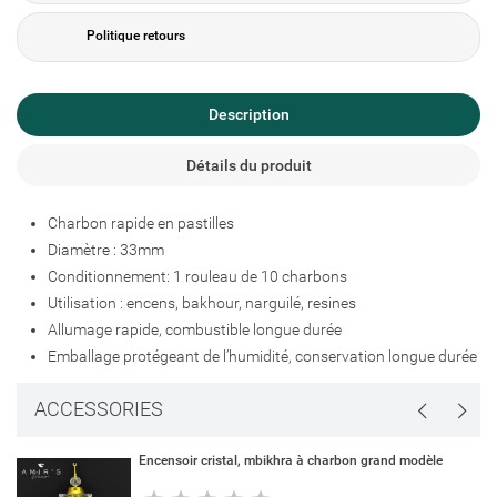
Politique retours
Description
Créer une liste d'envies
Connexion
Détails du produit
Ajouter à ma liste d'envies
Nom de la liste d'envies
Vous devez être connecté pour ajouter des produits à votre liste
Charbon rapide en pastilles
d'envies.
Diamètre : 33mm
Conditionnement: 1 rouleau de 10 charbons
add_circle_outline
Créer une nouvelle liste
Utilisation : encens, bakhour, narguilé, resines
Connexion
Annuler
Allumage rapide, combustible longue durée
Créer une liste d'envies
Annuler
Emballage protégeant de l’humidité, conservation longue durée
ACCESSORIES
Encensoir cristal, mbikhra à charbon grand modèle