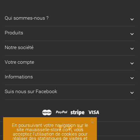
Qui sommes-nous ?

Produits

Notre société

Votre compte

Informations

Suis nous sur Facebook

En poursuivant votre navigation sur le
site mavaisselle-store.com, vous
acceptez l'utilisation de cookies pour
réaliser des statistiques de visites et