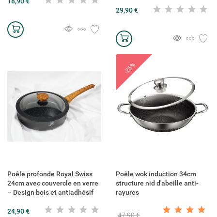
18,90 €
29,90 €
-25%
Créer une liste d'envies
Connexion
((modalTitle))
Ajouter à ma liste d'envies
Nom de la liste d'envies
Vous devez être connecté pour ajouter des produits à votre liste
((confirmMessage))
d'envies.
Poêle profonde Royal Swiss
Poêle wok induction 34cm
24cm avec couvercle en verre
structure nid d'abeille anti-
add_circle_outline
Créer une nouvelle liste
– Design bois et antiadhésif
rayures
((cancelText))
((modalDeleteText))
Connexion
Annuler
24,90 €
47,90 €
Créer une liste d'envies
Annuler