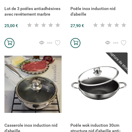
Lot de 3 poêles antiadhésives
Poêle inox induction nid
avec revêtement marbre
d'abeille
25,00 €
27,90 €
Rupture de stock
Casserole inox induction nid
Poêle wok induction 30cm
d'abeille
structure nid d'abeille anti-