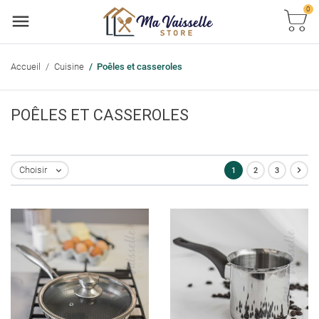
0
Accueil
Cuisine
Poêles et casseroles
POÊLES ET CASSEROLES

Choisir
1
2
3
