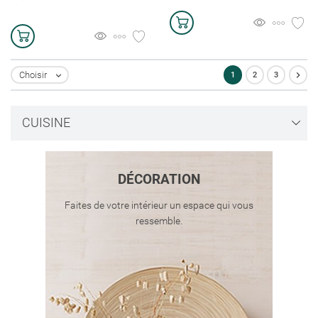

Choisir
1
2
3

CUISINE
DÉCORATION
Faites de votre intérieur un espace qui vous
ressemble.