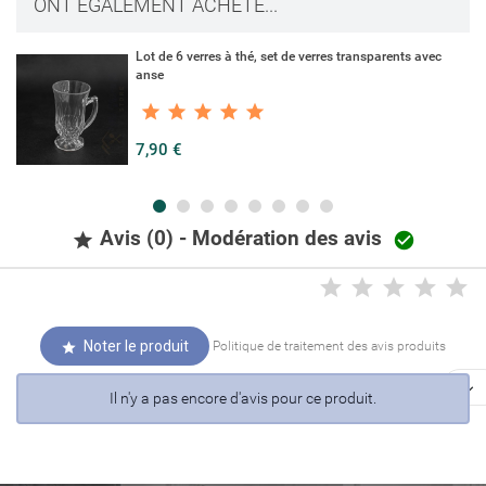
ONT ÉGALEMENT ACHETÉ...
Lot de 6 verres à thé, set de verres transparents avec
anse
7,90 €
Avis (0) - Modération des avis


Noter le produit
Politique de traitement des avis produits


Il n'y a pas encore d'avis pour ce produit.