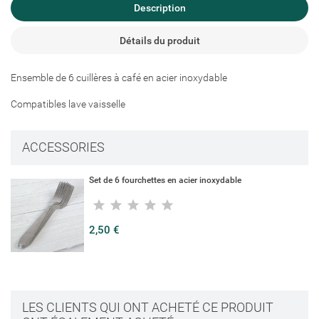
Description
Créer une liste d'envies
Connexion
Détails du produit
Ajouter à ma liste d'envies
Nom de la liste d'envies
Ensemble de 6 cuillères à café en acier inoxydable
Vous devez être connecté pour ajouter des produits à votre liste
d'envies.
Compatibles lave vaisselle
add_circle_outline
Créer une nouvelle liste
ACCESSORIES
Connexion
Annuler
Créer une liste d'envies
Annuler
Set de 6 fourchettes en acier inoxydable
2,50 €
LES CLIENTS QUI ONT ACHETÉ CE PRODUIT