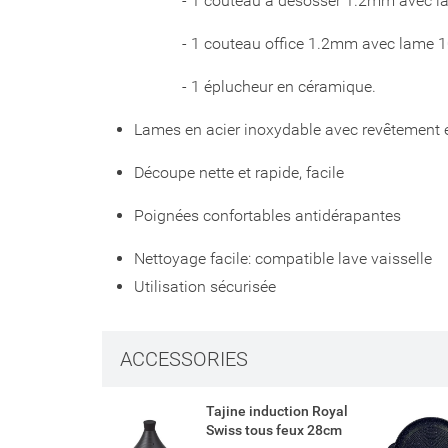
- 1 couteau à désosser 1.2mm avec la
- 1 couteau office 1.2mm avec lame 
- 1 éplucheur en céramique.
Lames en acier inoxydable avec revêtement e
Découpe nette et rapide, facile
Poignées confortables antidérapantes
Nettoyage facile: compatible lave vaisselle
Utilisation sécurisée
Créer un
Connexi
ACCESSORIES
Ajouter 
Nom de la liste 
Tajine induction Royal
Vous devez être 
Swiss tous feux 28cm