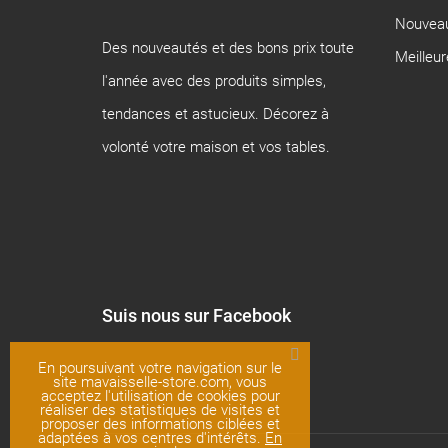
Nouveau
Des nouveautés et des bons prix toute
Meilleu
l'année avec des produits simples,
tendances et astucieux. Décorez à
volonté votre maison et vos tables.
Suis nous sur Facebook
En poursuivant votre navigation sur le
site mavaisselle-store.com, vous
acceptez l'utilisation de cookies pour
réaliser des statistiques de visites et
proposer des informations ciblées et
adaptées à vos centres d'intérêts.
En