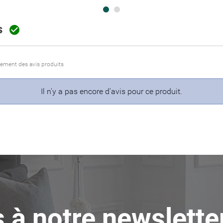
is

itement des avis produits
Il n'y a pas encore d'avis pour ce produit.
 à notre newslette