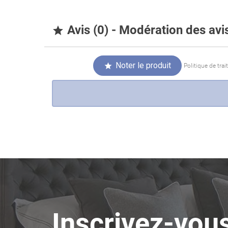
Avis (0) - Modération des av

Noter le produit

Politique de tra
Inscrivez-vous