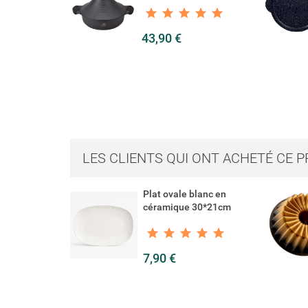
43,90 €
LES CLIENTS QUI ONT ACHETÉ CE 
lanc en
Moule rond strié anti-
30*21cm
adhésif
14,90 €