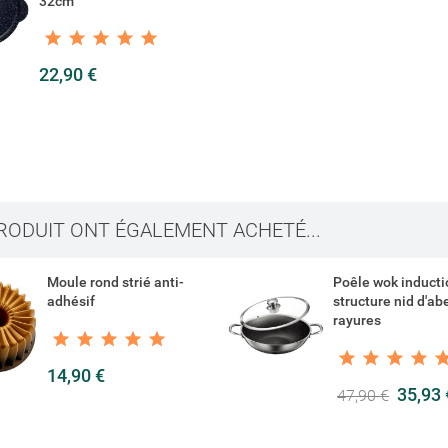
32cm
add_circle_outline
Créer u
Connexion
37,90 €
22,90 €
Créer une liste d'envies
PRODUIT ONT ÉGALEMENT ACHETÉ...
Poêle wok induction 34cm
Accessoire pour t
structure nid d'abeille anti-
orientale brodé d
rayures
Warda
35,93 €
5,90 €
47,90 €