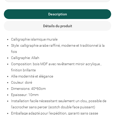
Description
Créer une liste d'envies
Connexion
Détails du produit
Ajouter à ma liste d'envies
Nom de la liste d'envies
Vous devez être connecté pour ajouter des produits à votre liste
Calligraphie islamique murale
d'envies.
Style: calligraphie arabe raffiné, moderne et traditionnel à la
fois
add_circle_outline
Créer une nouvelle liste
Calligraphie: Allah
Connexion
Annuler
Composition: bois MDF avec revêtement miroir acrylique ,
Créer une liste d'envies
Annuler
finition brillante
Allie modernité et élégance
Couleur: doré
Dimensions: 40*60cm
Epaisseur: 10mm
Installation facile nécessitant seulement un clou, possible de
l'accrocher sans percer (scotch double face puissant)
Emballage adapté pour l'expédition, garanti sans casse