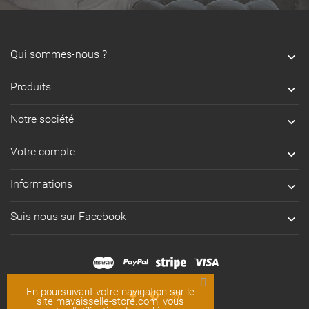
Qui sommes-nous ?

Produits

Notre société

Votre compte

Informations

Suis nous sur Facebook

En poursuivant votre navigation sur le
site mavaisselle-store.com, vous