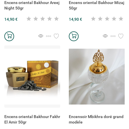
Encens oriental Bakhour Areej
Encens oriental Bakhour Mizaj
Night 50gr
50gr
14,90 €
14,90 €
Créer une liste d'envies
Connexion
((modalTitle))
Encens oriental Bakhour Fakhr
Encensoir Mbikhra doré grand
Ajouter à ma liste d'envies
Nom de la liste d'envies
El Amir 50gr
modèle
Vous devez être connecté pour ajouter des produits à votre liste
((confirmMessage))