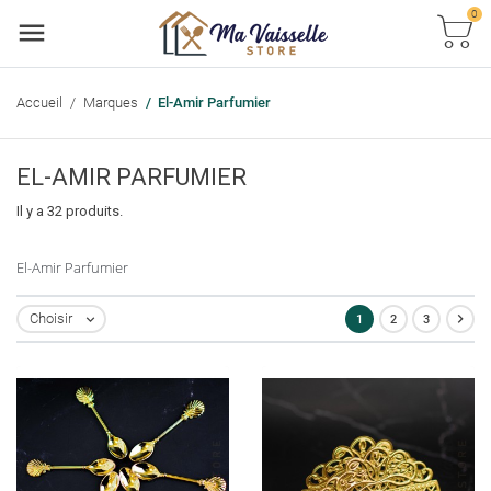
0
Accueil
Marques
El-Amir Parfumier
EL-AMIR PARFUMIER
Il y a 32 produits.
El-Amir Parfumier

Choisir
1
2
3
