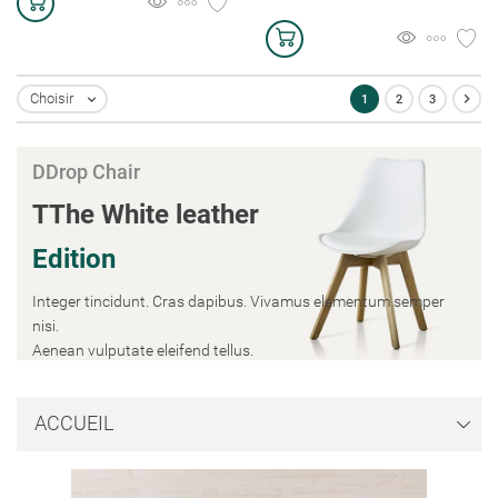

Choisir
1
2
3

DDrop Chair
TThe White leather
Edition
Integer tincidunt. Cras dapibus. Vivamus elementum semper
nisi.
Aenean vulputate eleifend tellus.
Shop now
ACCUEIL