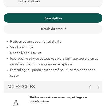
Politique retours
Description
Créer une liste d'envies
Détails du produit
Connexion
Plats en céramique ultra résistants
Ajouter à ma liste d'envies
Nom de la liste d'envies
Vous devez être connecté pour ajouter des produits à votre liste
Vendus à l'unité
d'envies.
Disponible en 3 tailles
Idéal pour le service de tous vos plats familiaux aussi bien au
add_circle_outline
Créer une nouvelle liste
quotidien que pour vos grandes réceptions
Connexion
Annuler
L'emballage du produit est adapté pour une réception sans
Créer une liste d'envies
Annuler
casse
ACCESSORIES
Théière marocaine en verre compatible gaz et
vitrocéramique