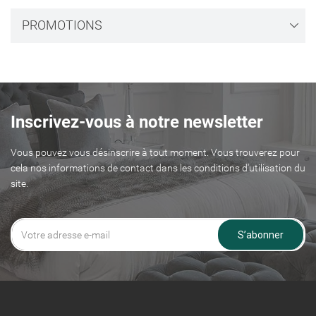
add_circle_outline
Créer une nouvelle liste
PROMOTIONS
((cancelText))
((modalDeleteText))
Connexion
Annuler
Créer une liste d'envies
Annuler
Inscrivez-vous à notre newsletter
Vous pouvez vous désinscrire à tout moment. Vous trouverez pour
cela nos informations de contact dans les conditions d'utilisation du
site.
S’abonner