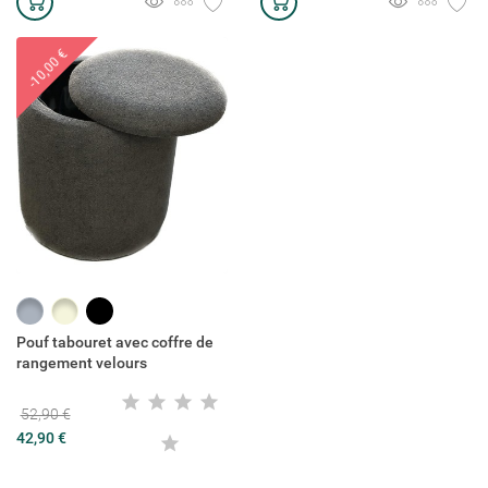
-10,00 €
Gris
Beige
Noir
Pouf tabouret avec coffre de
rangement velours
52,90 €
42,90 €