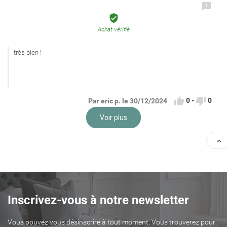


Achat vérifié
très bien !


0
-
0
Par eric p. le 30/12/2024
Voir plus

Inscrivez-vous à notre newsletter
Vous pouvez vous désinscrire à tout moment. Vous trouverez pour