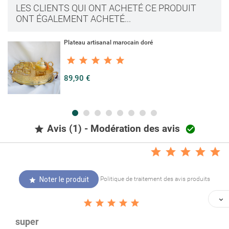
LES CLIENTS QUI ONT ACHETÉ CE PRODUIT
ONT ÉGALEMENT ACHETÉ...
Plateau artisanal marocain doré
89,90 €
Avis (1) - Modération des avis


Noter le produit
Politique de traitement des avis produits







super