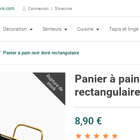
ore.com
Connexion
S'inscrire
Décoration
Senteurs
Cuisine
Tapis et ling
Panier à pain noir doré rectangulaire
Panier à pain
R
u
p
t
u
r
e
d
e
t
o
c
s
k
rectangulair
8,90 €