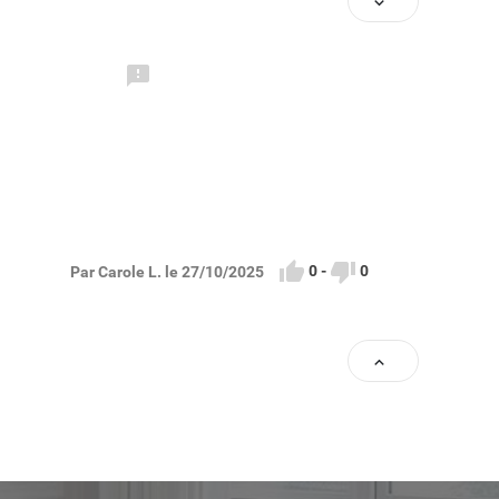




0
-
0
Par Carole L. le 27/10/2025
