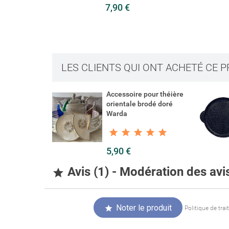
Nom de la liste 
7,90 €
Vous devez être 
LES CLIENTS QUI ONT ACHETÉ CE 
Accessoire pour théière
orientale brodé doré
Warda
5,90 €
Avis (1) - Modération des av

Noter le produit

Politique de tra