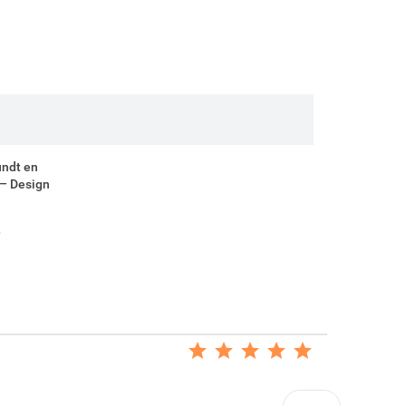
ne nouvelle liste
Annuler
Annuler
undt en
 – Design