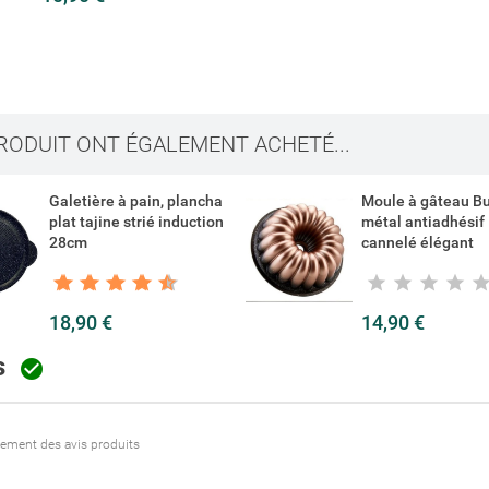
d'envies
connecté pour ajouter des produits à votre liste d'envies.
add_circle_outline
Créer u
Connexion
PRODUIT ONT ÉGALEMENT ACHETÉ...
Créer une liste d'envies
Galetière à pain, plancha
Moule à gâteau B
plat tajine strié induction
métal antiadhésif
28cm
cannelé élégant
18,90 €
14,90 €
is

itement des avis produits