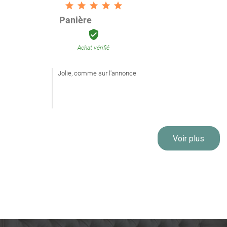





Panière

Achat vérifié
Jolie, comme sur l'annonce
Voir plus