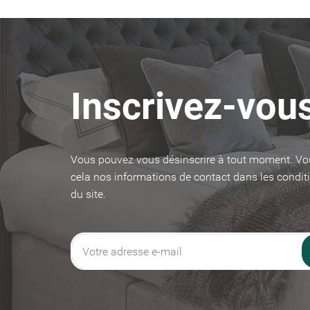
Inscrivez-vous
Créer un
((modalT
Connexi
Vous pouvez vous désinscrire à tout moment. Vo
Ajouter 
Nom de la liste 
cela nos informations de contact dans les conditi
((confirmMessa
Vous devez être 
du site.