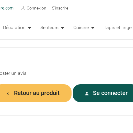
ore.com
Connexion
S'inscrire
Décoration
Senteurs
Cuisine
Tapis et ling
oster un avis.
Retour au produit
Se connecter

