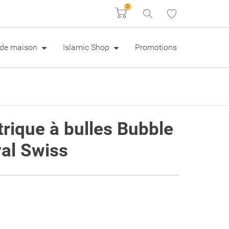
0
Panier
e de maison
Islamic Shop
Promotions
trique à bulles Bubble
yal Swiss