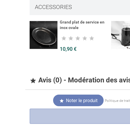
Connexi
ACCESSORIES
Ajouter 
Nom de la liste 
Vous devez être 
Grand plat de service en
inox ovale
10,90 €
Avis (0) - Modération des av

Noter le produit

Politique de tra