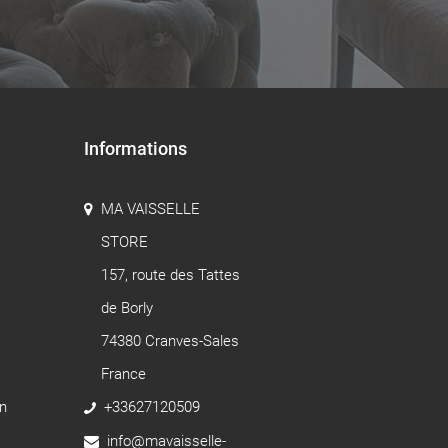
Informations
MA VAISSELLE
STORE
157, route des Tattes
de Borly
74380 Cranves-Sales
France
n
+33627120509
info@mavaisselle-