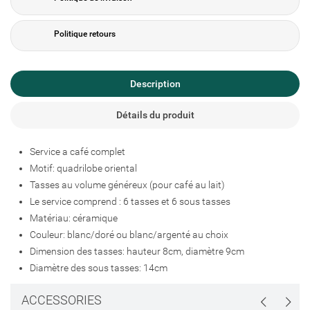
Créer une liste d'envies
Connexion
Politique retours
Ajouter à ma liste d'envies
Nom de la liste d'envies
Vous devez être connecté pour ajouter des produits à votre liste
d'envies.
Description
add_circle_outline
Créer une nouvelle liste
Détails du produit
Connexion
Annuler
Créer une liste d'envies
Annuler
Service a café complet
Motif: quadrilobe oriental
Tasses au volume généreux (pour café au lait)
Le service comprend : 6 tasses et 6 sous tasses
Matériau: céramique
Couleur: blanc/doré ou blanc/argenté au choix
Dimension des tasses: hauteur 8cm, diamètre 9cm
Diamètre des sous tasses: 14cm
ACCESSORIES