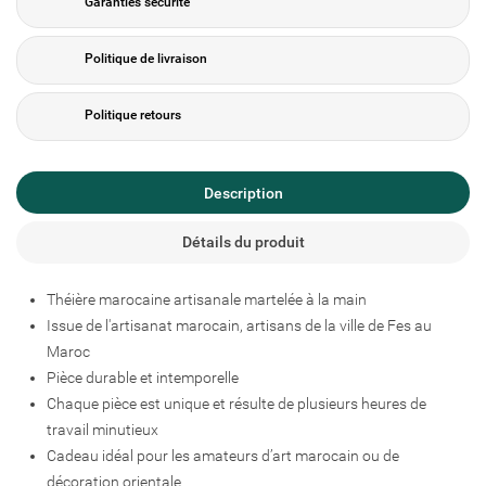
Garanties sécurité
Politique de livraison
Politique retours
Description
Détails du produit
Créer une liste d'envies
Théière marocaine artisanale martelée à la main
Connexion
Issue de l'artisanat marocain, artisans de la ville de Fes au
Maroc
Ajouter à ma liste d'envies
Nom de la liste d'envies
Pièce durable et intemporelle
Vous devez être connecté pour ajouter des produits à votre liste
Chaque pièce est unique et résulte de plusieurs heures de
d'envies.
travail minutieux
add_circle_outline
Cadeau idéal pour les amateurs d’art marocain ou de
Créer une nouvelle liste
décoration orientale