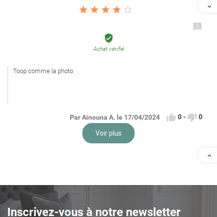








Achat vérifié
Toop comme la photo


0
-
0
Par Ainouna A. le 17/04/2024
Voir plus

Inscrivez-vous à notre newsletter