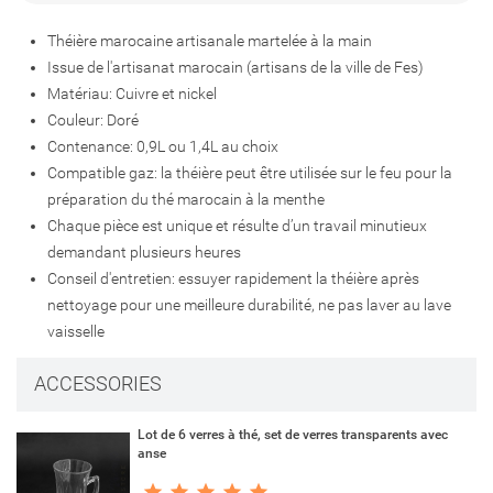
Créer une liste d'envies
Connexion
Théière marocaine artisanale martelée à la main
Issue de l'artisanat marocain (artisans de la ville de Fes)
Ajouter à ma liste d'envies
Nom de la liste d'envies
Vous devez être connecté pour ajouter des produits à votre liste
Matériau: Cuivre et nickel
d'envies.
Couleur: Doré
Contenance: 0,9L ou 1,4L au choix
add_circle_outline
Créer une nouvelle liste
Compatible gaz: la théière peut être utilisée sur le feu pour la
Connexion
Annuler
préparation du thé marocain à la menthe
Créer une liste d'envies
Annuler
Chaque pièce est unique et résulte d’un travail minutieux
demandant plusieurs heures
Conseil d'entretien: essuyer rapidement la théière après
nettoyage pour une meilleure durabilité, ne pas laver au lave
vaisselle
ACCESSORIES
Lot de 6 verres à thé, set de verres transparents avec
anse