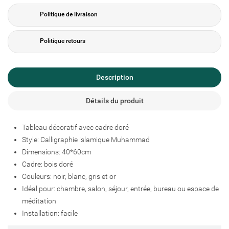
Politique de livraison
Créer une liste d'envies
Connexion
Politique retours
Ajouter à ma liste d'envies
Nom de la liste d'envies
Vous devez être connecté pour ajouter des produits à votre liste
d'envies.
Description
add_circle_outline
Créer une nouvelle liste
Détails du produit
Connexion
Annuler
Créer une liste d'envies
Annuler
Tableau décoratif avec cadre doré
Style: Calligraphie islamique Muhammad
Dimensions: 40*60cm
Cadre: bois doré
Couleurs: noir, blanc, gris et or
Idéal pour: chambre, salon, séjour, entrée, bureau ou espace de
méditation
Installation: facile