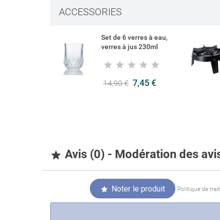
ACCESSORIES
Connexi
Ajouter 
Nom de la liste 
Set de 6 verres à eau,
Vous devez être 
verres à jus 230ml
7,45 €
14,90 €
Avis (0) - Modération des av

Noter le produit

Politique de tra