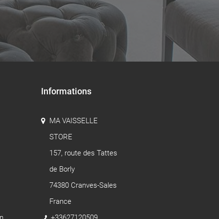
Informations
MA VAISSELLE
STORE
157, route des Tattes
de Borly
74380 Cranves-Sales
France
n
+33627120509